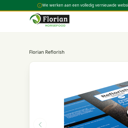
We werken aan een volledig vernieuwde websi
Florian Reflorish