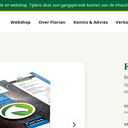
te en webshop. Tijdens deze overgangsperiode kunnen aan de inhoud
Webshop
Over Florian
Kennis & Advies
Verk
F
B
s
v
V
in
V