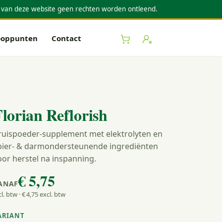
 van deze website geen rechten worden ontleend.
ooppunten
Contact
Winkelwagen
Inloggen
lorian Reflorish
ruispoeder-supplement met elektrolyten en
pier- & darmondersteunende ingrediënten
oor herstel na inspanning.
€ 5
,75
ANAF
cl. btw · € 4
,75
excl. btw
ARIANT