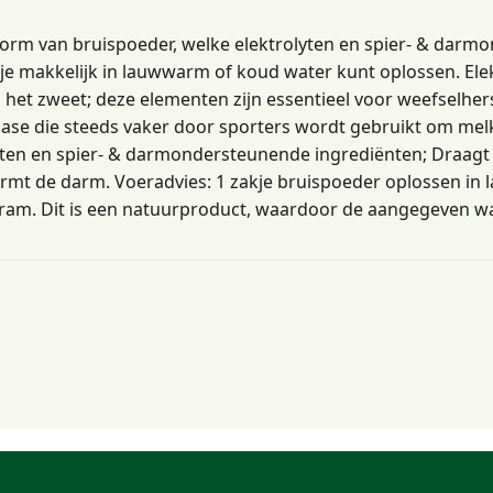
 vorm van bruispoeder, welke elektrolyten en spier- & dar
 je makkelijk in lauwwarm of koud water kunt oplossen. Elek
via het zweet; deze elementen zijn essentieel voor weefselh
ase die steeds vaker door sporters wordt gebruikt om melk
en en spier- & darmondersteunende ingrediënten; Draagt bi
rmt de darm. Voeradvies: 1 zakje bruispoeder oplossen i
gram. Dit is een natuurproduct, waardoor de aangegeven w