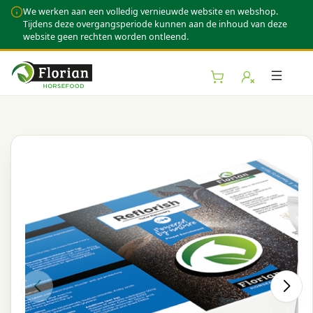
We werken aan een volledig vernieuwde website en webshop.
Tijdens deze overgangsperiode kunnen aan de inhoud van deze
website geen rechten worden ontleend.
ubmenu (Webshop)
Toggl
bmenu (Over Florian)
bmenu (Kennis & Advies)