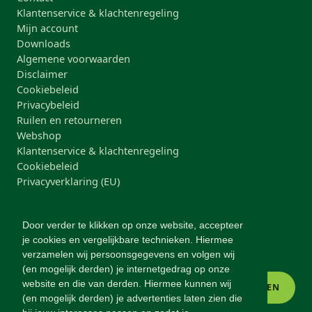
Klantenservice & klachtenregeling
Mijn account
Downloads
Algemene voorwaarden
Disclaimer
Cookiebeleid
Privacybeleid
Ruilen en retourneren
Webshop
Klantenservice & klachtenregeling
Cookiebeleid
Privacyverklaring (EU)
NIEUWSBRIEF
Door verder te klikken op onze website, accepteer
Blijf op de hoogte van nieuwe producten, acties en
je cookies en vergelijkbare technieken. Hiermee
gezonde-voeding-tips.
verzamelen wij persoonsgegevens en volgen wij
(en mogelijk derden) je internetgedrag op onze
website en die van derden. Hiermee kunnen wij
INSCHRIJVEN
(en mogelijk derden) je advertenties laten zien die