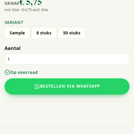
€ 5
,75
VANAF
incl. btw · € 4
,75
excl. btw
VARIANT
Sample
8 stuks
50 stuks
Aantal
Op voorraad
BESTELLEN VIA WHATSAPP