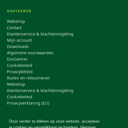
NAVIGEREN
Webshop
Contact
Klantenservice & klachtenregeling
Mijn account
Downloads
Algemene voorwaarden
Disclaimer
Cookiebeleid
Privacybeleid
Ruilen en retourneren
Webshop
Klantenservice & klachtenregeling
Cookiebeleid
Privacyverklaring (EU)
NIEUWSBRIEF
Door verder te klikken op onze website, accepteer
Blijf op de hoogte van nieuwe producten, acties en
je cookies en vergelijkbare technieken. Hiermee