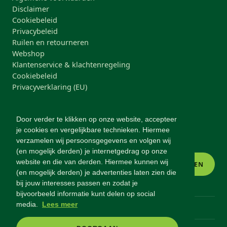
Disclaimer
Cookiebeleid
Privacybeleid
Ruilen en retourneren
Webshop
Klantenservice & klachtenregeling
Cookiebeleid
Privacyverklaring (EU)
NIEUWSBRIEF
Door verder te klikken op onze website, accepteer
Blijf op de hoogte van nieuwe producten, acties en
je cookies en vergelijkbare technieken. Hiermee
gezonde-voeding-tips.
verzamelen wij persoonsgegevens en volgen wij
(en mogelijk derden) je internetgedrag op onze
website en die van derden. Hiermee kunnen wij
INSCHRIJVEN
(en mogelijk derden) je advertenties laten zien die
bij jouw interesses passen en zodat je
bijvoorbeeld informatie kunt delen op social
media.
Lees meer