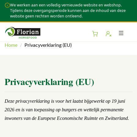
We werken aan een volledig vernieuwde website en webshop.
Tijdens deze overgangsperiode kunnen aan de inhoud van deze
website geen rechten worden ontleend.
ubmenu (Webshop)
Toggl
bmenu (Over Florian)
Home
/
Privacyverklaring (EU)
bmenu (Kennis & Advies)
Privacyverklaring (EU)
Deze privacyverklaring is voor het laatst bijgewerkt op 19 juni
2026 en is van toepassing op burgers en wettelijk permanente
inwoners van de Europese Economische Ruimte en Zwitserland.